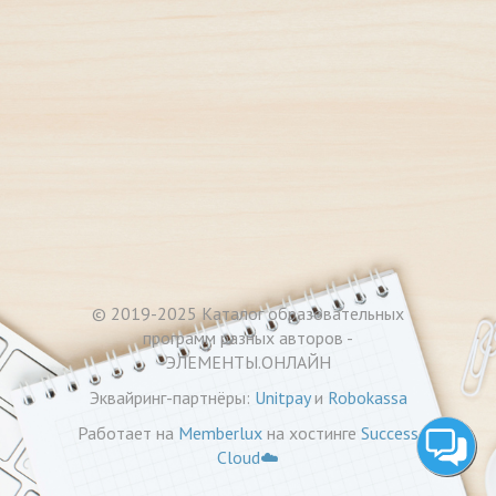
© 2019-2025
Каталог образовательных
программ разных авторов -
ЭЛЕМЕНТЫ.ОНЛАЙН
Эквайринг-партнёры:
Unitpay
и
Robokassa
Работает на
Memberlux
на хостинге
Success
Cloud☁️