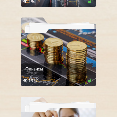
396
Финансы
1927