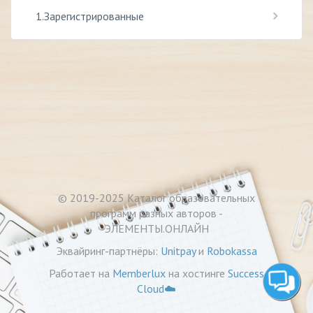
1.Зарегистрированные
© 2019-2025
Каталог образовательных
программ разных авторов -
ЭЛЕМЕНТЫ.ОНЛАЙН
Эквайринг-партнёры:
Unitpay
и
Robokassa
Работает на
Memberlux
на хостинге
Success
Cloud☁️